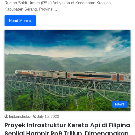
Rumah Sakit Umum (RSU) Adhyaksa di Kecamatan Kragilan,
Kabupaten Serang, Provinsi…
Read More »
News
topkonstruksi
July 15, 2023
Proyek Infrastruktur Kereta Api di Filipina
Senilai Hampir Rp9 Triliun, Dimenangkan