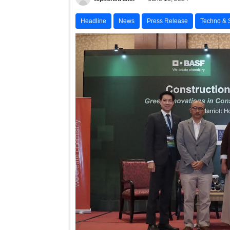
Headline
News
Press Release
Techno & 