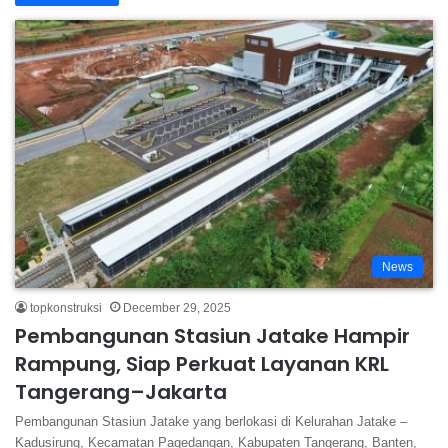
News
topkonstruksi
December 29, 2025
Pembangunan Stasiun Jatake Hampir
Rampung, Siap Perkuat Layanan KRL
Tangerang–Jakarta
Pembangunan Stasiun Jatake yang berlokasi di Kelurahan Jatake –
Kadusirung, Kecamatan Pagedangan, Kabupaten Tangerang, Banten,