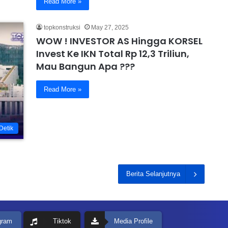
Read More »
topkonstruksi
May 27, 2025
WOW ! INVESTOR AS Hingga KORSEL
Invest Ke IKN Total Rp 12,3 Triliun,
Mau Bangun Apa ???
Read More »
Detik
Berita Selanjutnya
gram
Tiktok
Media Profile