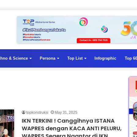
chno & Science
Persona
Top List
Infographic
Top 60
topkonstruksi
May 31, 2025
IKN TERKINI ! Canggihnya ISTANA
WAPRES dengan KACA ANTI PELURU,
WAPRES Segera Ngantor di IKN