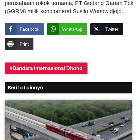
perusahaan rokok ternama, PT Gudang Garam Tbk
(GGRM) milik konglomerat Susilo Wonowidjojo.
Facebook
WhatsApp
Twitter
Print
Bandara Internasional Dhoho
Berita Lainnya