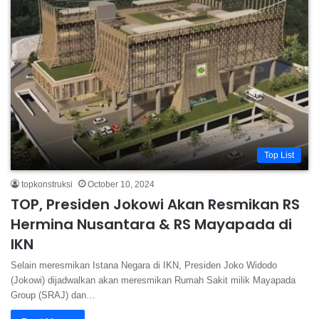
Top List
topkonstruksi
October 10, 2024
TOP, Presiden Jokowi Akan Resmikan RS
Hermina Nusantara & RS Mayapada di
IKN
Selain meresmikan Istana Negara di IKN, Presiden Joko Widodo
(Jokowi) dijadwalkan akan meresmikan Rumah Sakit milik Mayapada
Group (SRAJ) dan…