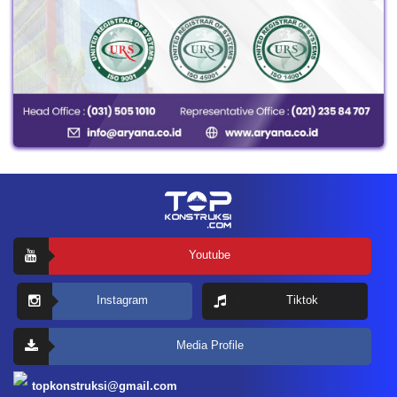
Youtube
Instagram
Tiktok
Media Profile
topkonstruksi@gmail.com