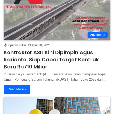
Advertorial
topkonstruksi
April 28, 2026
Kontraktor ASLI Kini Dipimpin Agus
Karianto, Siap Capai Target Kontrak
Baru Rp710 Miliar
PT Asri Karya Lestari Tbk (ASLI) secara resmi telah menggelar Rapat
Umum Pemegang Saham Tahunan (RUPST) Tahun Buku 2025 dan…
Read More »